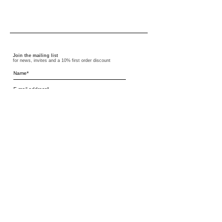
Join the mailing list
for news, invites and a 10% first order discount
I accept the terms and conditions
Subscribe
terms and conditions
F.A.Q.
shipping
privacy policy
size chart