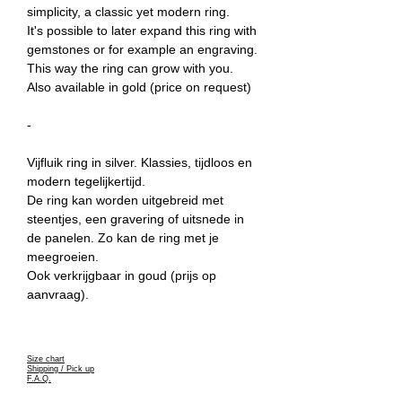
simplicity, a classic yet modern ring.
It's possible to later expand this ring with
gemstones or for example an engraving.
This way the ring can grow with you.
Also available in gold (price on request)
-
Vijfluik ring in silver. Klassies, tijdloos en
modern tegelijkertijd.
De ring kan worden uitgebreid met
steentjes, een gravering of uitsnede in
de panelen. Zo kan de ring met je
meegroeien.
Ook verkrijgbaar in goud (prijs op
aanvraag).
S
ize chart
Shipping / Pick up
F.A.Q.